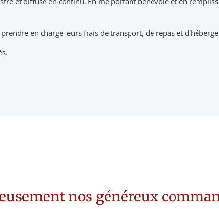
tré et diffusé en continu. En me portant bénévole et en remplissa
prendre en charge leurs frais de transport, de repas et d'héberg
és.
eusement nos généreux commandit