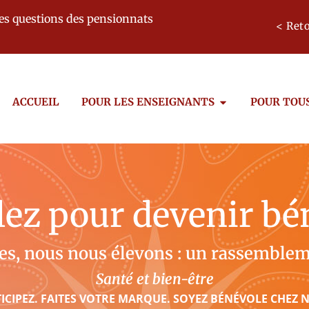
des questions des pensionnats
< Reto
ACCUEIL
POUR LES ENSEIGNANTS
POUR TOU
lez pour devenir bé
es, nous nous élevons : un rassemble
Santé et bien-être
ICIPEZ. FAITES VOTRE MARQUE. SOYEZ BÉNÉVOLE CHEZ 