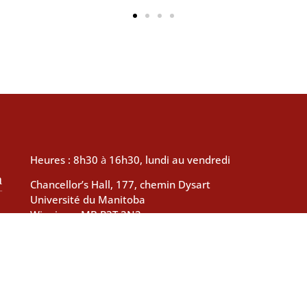
Heures : 8h30
à
16h30, lundi au vendredi
Chancellor’s Hall, 177, chemin Dysart
Université du Manitoba
Winnipeg, MB R3T 2N2
1-855-415-4534
TRW@nctr.ca