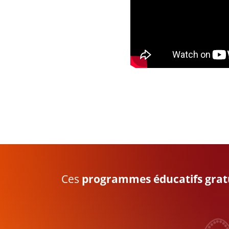
Ces
programmes éducatifs grat