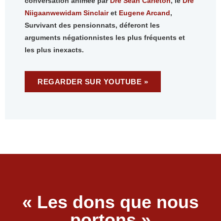
conversation animée par
Dre Sean Carleton
, le
Dre
Niigaanwewidam Sinclair
et
Eugene Arcand
,
Survivant des pensionnats, déferont les
arguments négationnistes les plus fréquents et
les plus inexacts.
REGARDER SUR YOUTUBE »
« Les dons que nous
portons »