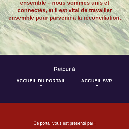
ensemble – nous sommes unis et
connectés, et il est vital de travailler
ensemble pour parvenir à la réconciliation.
Retour à
ACCUEIL DU PORTAIL
ACCUEIL SVR
»
»
Ce portail vous est présenté par :