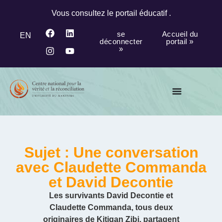
Vous consultez le portail éducatif .
se
Accueil du
EN
déconnecter
portail »
»
Sujet : Une conversation
avec Claudette Commanda
et David Decontie
Les survivants David Decontie et
Claudette Commanda, tous deux
originaires de Kitigan Zibi, partagent