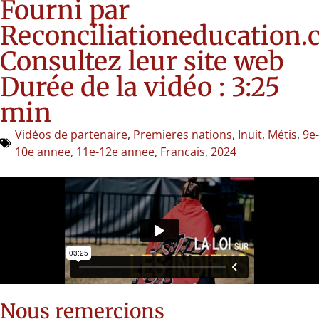
Fourni par
Reconciliationeducation.
Consultez leur site web
Durée de la vidéo : 3:25
min
Vidéos de partenaire
,
Premieres nations
,
Inuit
,
Métis
,
9e-
10e annee
,
11e-12e annee
,
Francais
,
2024
Nous remercions