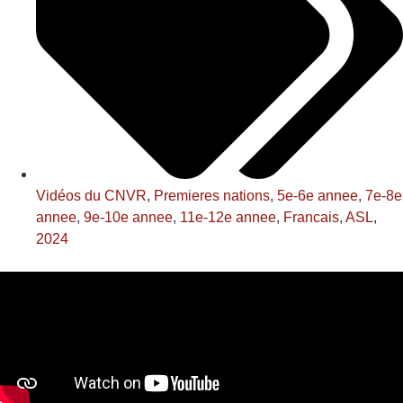
Vidéos du CNVR
,
Premieres nations
,
5e-6e annee
,
7e-8e
annee
,
9e-10e annee
,
11e-12e annee
,
Francais
,
ASL
,
2024