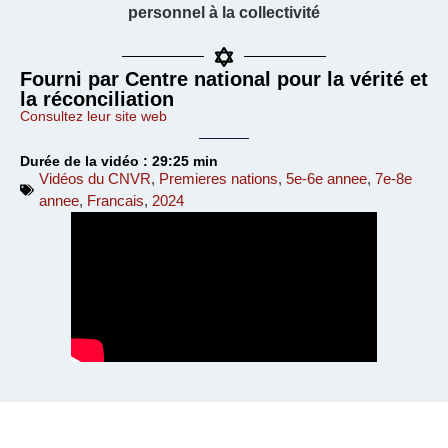
personnel à la collectivité
Fourni par Centre national pour la vérité et
la réconciliation
Consultez leur site web
Durée de la vidéo : 29:25 min
Vidéos du CNVR
,
Premieres nations
,
5e-6e annee
,
7e-8e
annee
,
Francais
,
2024